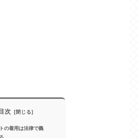
目次
トの着用は法律で義
る