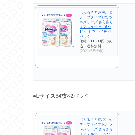
【ふるさと納税】≪
テープタイプおむつ
≫メリーズ さらさら
エアスルー M（6〜
11kgまで） 64枚×2
パック
価格：11000円（税
込、送料無料)
(2021/3/5時点)
●Lサイズ54枚×2パック
【ふるさと納税】≪
テープタイプおむつ
≫メリーズ さらさら
エアスルー L（9〜