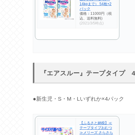
14kgまで） 54枚×2
パック
価格：11000円（税
込、送料無料)
(2021/3/5時点)
『エアスルー』テープタイプ 
●新生児・S・M・Lいずれか×4パック
【ふるさと納税】≪
テープタイプおむつ
≫メリーズ さらさら