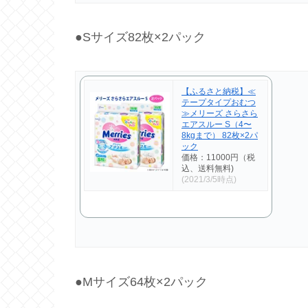
●Sサイズ82枚×2パック
【ふるさと納税】≪
テープタイプおむつ
≫メリーズ さらさら
エアスルー S（4〜
8kgまで） 82枚×2パ
ック
価格：11000円（税
込、送料無料)
(2021/3/5時点)
●Mサイズ64枚×2パック