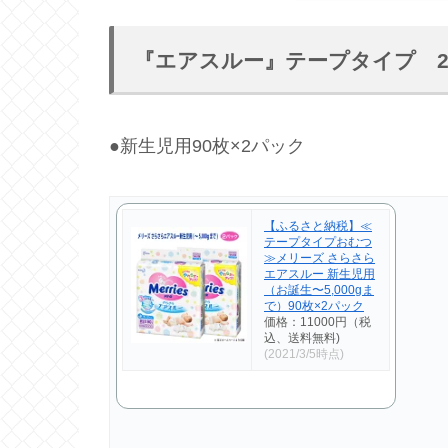
『エアスルー』テープタイプ 
●新生児用90枚×2パック
【ふるさと納税】≪
テープタイプおむつ
≫メリーズ さらさら
エアスルー 新生児用
（お誕生〜5,000gま
で）90枚×2パック
価格：11000円（税
込、送料無料)
(2021/3/5時点)